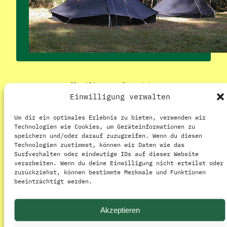
Alle Bilder von Helmut Lindner
Einwilligung verwalten
Um dir ein optimales Erlebnis zu bieten, verwenden wir
Konkrete Buchungsanfragen bitte über unser
Technologien wie Cookies, um Geräteinformationen zu
Buchungsformular
abschicken oder bei komplexen
speichern und/oder darauf zuzugreifen. Wenn du diesen
Fragestellungen bitte an
belegung [at] vossbarch.de
Technologien zustimmst, können wir Daten wie das
schreiben.
Surfverhalten oder eindeutige IDs auf dieser Website
verarbeiten. Wenn du deine Einwilligung nicht erteilst oder
zurückziehst, können bestimmte Merkmale und Funktionen
beeinträchtigt werden.
Akzeptieren
Pfadfindergelände Voßbarch